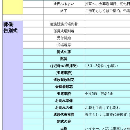
通夜ぶるまい
控室へ。火葬場同行、初七
終了
ご帰宅もしくはご宿泊。弔
葬儀
遺族親族式場到着
告別式
係員式場到着
受付開始
式場着席
開式の辞
黙祷
（お別れの辞拝受）
1人3～5分位でお願い
（弔電奉読）
遺族親族献花
会葬者献花
弔電奉読
全文5通、芳名5通
お別れ準備
お別れの儀
お花を手向けてお別れ
遺族代表挨拶
喪主もしくは遺族代表挨拶（
閉式の辞
出棺
ハイヤー、バスに乗車し火