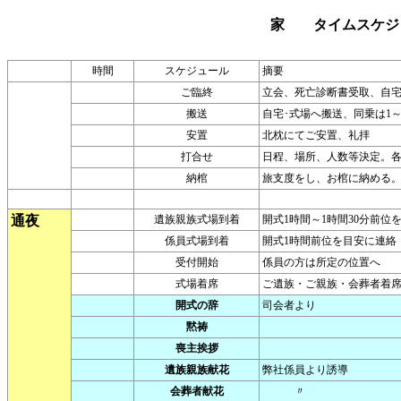
家 タイムスケジ
時間
スケジュール
摘要
ご臨終
立会、死亡診断書受取、自
搬送
自宅･式場へ搬送、同乗は1～
安置
北枕にてご安置、礼拝
打合せ
日程、場所、人数等決定。
納棺
旅支度をし、お棺に納める
通夜
遺族親族式場到着
開式1時間～1時間30分前位
係員式場到着
開式1時間前位を目安に連絡
受付開始
係員の方は所定の位置へ
式場着席
ご遺族・ご親族・会葬者着
開式の辞
司会者より
黙祷
喪主挨拶
遺族親族献花
弊社係員より誘導
会葬者献花
〃