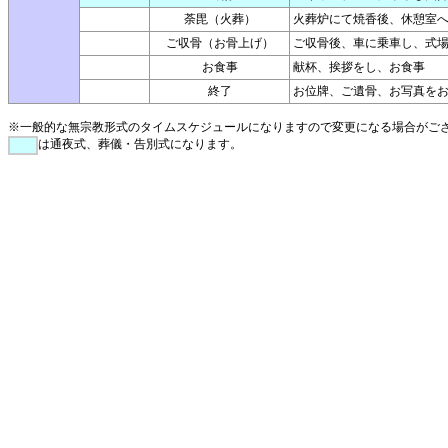
荼毘（火葬）
火葬炉にて焼香後、休憩室
ご収骨（お骨上げ）
ご収骨後、車に乗車し、式
お食事
献杯、挨拶をし、お食事
終了
お位牌、ご遺骨、お写真を
※一般的な無宗教形式のタイムスケジュールになりますので変更になる場合がご
は通夜式、葬儀・告別式になります。